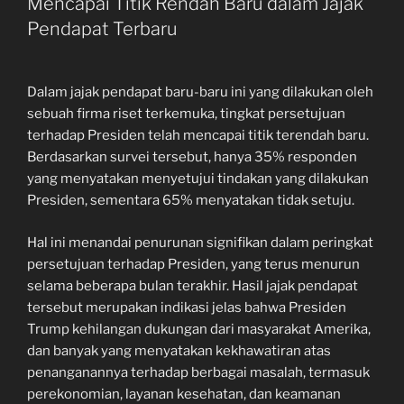
Mencapai Titik Rendah Baru dalam Jajak
Pendapat Terbaru
Dalam jajak pendapat baru-baru ini yang dilakukan oleh
sebuah firma riset terkemuka, tingkat persetujuan
terhadap Presiden telah mencapai titik terendah baru.
Berdasarkan survei tersebut, hanya 35% responden
yang menyatakan menyetujui tindakan yang dilakukan
Presiden, sementara 65% menyatakan tidak setuju.
Hal ini menandai penurunan signifikan dalam peringkat
persetujuan terhadap Presiden, yang terus menurun
selama beberapa bulan terakhir. Hasil jajak pendapat
tersebut merupakan indikasi jelas bahwa Presiden
Trump kehilangan dukungan dari masyarakat Amerika,
dan banyak yang menyatakan kekhawatiran atas
penanganannya terhadap berbagai masalah, termasuk
perekonomian, layanan kesehatan, dan keamanan