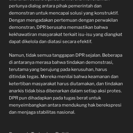
perlunya dialog antara pihak pemerintah dan
demonstran untuk mencapai solusi yang konstruktif.
Dengan mengadakan pertemuan dengan perwakilan
demonstran, DPR berusaha memastikan bahwa
kekhawatiran masyarakat terkait isu-isu yang diangkat
dapat dikelola dan diatasi secara efektif.
Namun, tidak semua tanggapan DPR sejalan. Beberapa
di antaranya merasa bahwa tindakan demonstrasi,
terutama yang berujung pada kerusuhan, harus
ditindak tegas. Mereka menilai bahwa keamanan dan
ketertiban masyarakat harus diutamakan, dan tindakan
anarkis tidak bisa dibenarkan dalam setiap aksi protes.
DPR pun dihadapkan pada tugas berat untuk
menyeimbangkan antara mendukung hak berekspresi
dan menjaga stabilitas nasional.