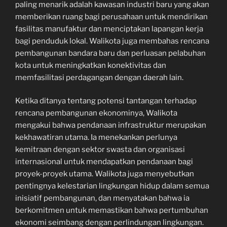
paling menarik adalah kawasan industri baru yang akan
memberikan ruang bagi perusahaan untuk mendirikan
fasilitas manufaktur dan menciptakan lapangan kerja
bagi penduduk lokal. Walikota juga membahas rencana
pembangunan bandara baru dan perluasan pelabuhan
kota untuk meningkatkan konektivitas dan
memfasilitasi perdagangan dengan daerah lain.
Ketika ditanya tentang potensi tantangan terhadap
rencana pembangunan ekonominya, Walikota
mengakui bahwa pendanaan infrastruktur merupakan
kekhawatiran utama. Ia menekankan perlunya
kemitraan dengan sektor swasta dan organisasi
internasional untuk mendapatkan pendanaan bagi
proyek-proyek utama. Walikota juga menyebutkan
pentingnya kelestarian lingkungan hidup dalam semua
inisiatif pembangunan, dan menyatakan bahwa ia
berkomitmen untuk memastikan bahwa pertumbuhan
ekonomi seimbang dengan perlindungan lingkungan.