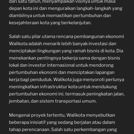
dari satu tahun, menyampaikan visinya untuk masa
depan kota ini dan menguraikan langkah-langkah yang
diambilnya untuk memastikan pertumbuhan dan
kesejahteraan kota yang berkelanjutan.
Salah satu pilar utama rencana pembangunan ekonomi
Walikota adalah menarik lebih banyak investasi dan
menciptakan lingkungan yang ramah bisnis di kota. Dia
menekankan pentingnya bekerja sama dengan bisnis
lokal dan investor internasional untuk mendorong
pertumbuhan ekonomi dan menciptakan lapangan
kerja bagi penduduk. Walikota juga menyoroti perlunya
meningkatkan infrastruktur kota untuk mendukung
pertumbuhan ekonomi ini, termasuk peningkatan jalan,
jembatan, dan sistem transportasi umum.
Mengenai proyek tertentu, Walikota menyebutkan
beberapa inisiatif yang sedang berjalan atau dalam
tahap perencanaan. Salah satu perkembangan yang