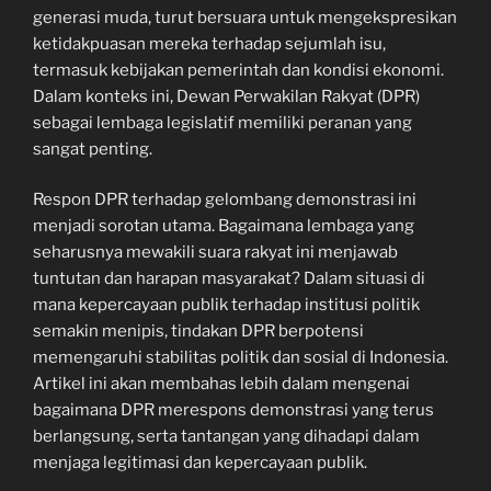
generasi muda, turut bersuara untuk mengekspresikan
ketidakpuasan mereka terhadap sejumlah isu,
termasuk kebijakan pemerintah dan kondisi ekonomi.
Dalam konteks ini, Dewan Perwakilan Rakyat (DPR)
sebagai lembaga legislatif memiliki peranan yang
sangat penting.
Respon DPR terhadap gelombang demonstrasi ini
menjadi sorotan utama. Bagaimana lembaga yang
seharusnya mewakili suara rakyat ini menjawab
tuntutan dan harapan masyarakat? Dalam situasi di
mana kepercayaan publik terhadap institusi politik
semakin menipis, tindakan DPR berpotensi
memengaruhi stabilitas politik dan sosial di Indonesia.
Artikel ini akan membahas lebih dalam mengenai
bagaimana DPR merespons demonstrasi yang terus
berlangsung, serta tantangan yang dihadapi dalam
menjaga legitimasi dan kepercayaan publik.