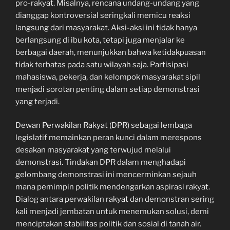
pro-rakyat. Misalnya, rencana undang-undang yang
dianggap kontroversial seringkali memicu reaksi
langsung dari masyarakat. Aksi-aksi ini tidak hanya
berlangsung di ibu kota, tetapi juga menjalar ke
berbagai daerah, menunjukkan bahwa ketidakpuasan
tidak terbatas pada satu wilayah saja. Partisipasi
mahasiswa, pekerja, dan kelompok masyarakat sipil
menjadi sorotan penting dalam setiap demonstrasi
yang terjadi.
Dewan Perwakilan Rakyat (DPR) sebagai lembaga
legislatif memainkan peran kunci dalam merespons
desakan masyarakat yang terwujud melalui
demonstrasi. Tindakan DPR dalam menghadapi
gelombang demonstrasi ini mencerminkan sejauh
mana pemimpin politik mendengarkan aspirasi rakyat.
Dialog antara perwakilan rakyat dan demonstran sering
kali menjadi jembatan untuk menemukan solusi, demi
menciptakan stabilitas politik dan sosial di tanah air.