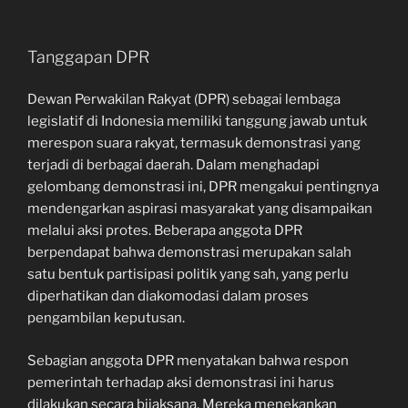
Tanggapan DPR
Dewan Perwakilan Rakyat (DPR) sebagai lembaga
legislatif di Indonesia memiliki tanggung jawab untuk
merespon suara rakyat, termasuk demonstrasi yang
terjadi di berbagai daerah. Dalam menghadapi
gelombang demonstrasi ini, DPR mengakui pentingnya
mendengarkan aspirasi masyarakat yang disampaikan
melalui aksi protes. Beberapa anggota DPR
berpendapat bahwa demonstrasi merupakan salah
satu bentuk partisipasi politik yang sah, yang perlu
diperhatikan dan diakomodasi dalam proses
pengambilan keputusan.
Sebagian anggota DPR menyatakan bahwa respon
pemerintah terhadap aksi demonstrasi ini harus
dilakukan secara bijaksana. Mereka menekankan