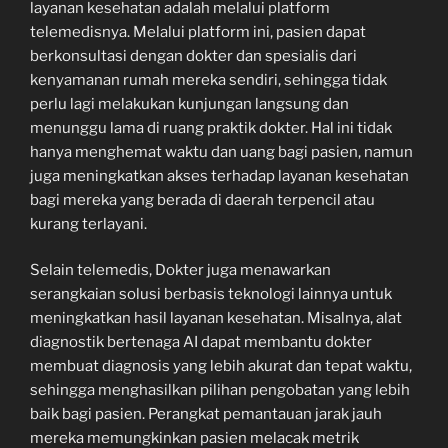
layanan kesehatan adalah melalui platform
telemedisnya. Melalui platform ini, pasien dapat
berkonsultasi dengan dokter dan spesialis dari
kenyamanan rumah mereka sendiri, sehingga tidak
perlu lagi melakukan kunjungan langsung dan
menunggu lama di ruang praktik dokter. Hal ini tidak
hanya menghemat waktu dan uang bagi pasien, namun
juga meningkatkan akses terhadap layanan kesehatan
bagi mereka yang berada di daerah terpencil atau
kurang terlayani.
Selain telemedis, Dokter juga menawarkan
serangkaian solusi berbasis teknologi lainnya untuk
meningkatkan hasil layanan kesehatan. Misalnya, alat
diagnostik bertenaga AI dapat membantu dokter
membuat diagnosis yang lebih akurat dan tepat waktu,
sehingga menghasilkan pilihan pengobatan yang lebih
baik bagi pasien. Perangkat pemantauan jarak jauh
mereka memungkinkan pasien melacak metrik