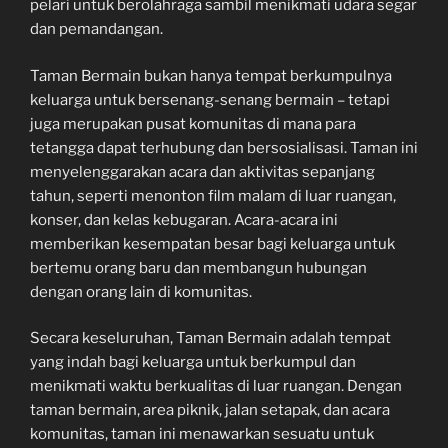
pelari untuk berolahraga sambil menikmati udara segar
dan pemandangan.
Taman Bermain bukan hanya tempat berkumpulnya
keluarga untuk bersenang-senang bermain – tetapi
juga merupakan pusat komunitas di mana para
tetangga dapat terhubung dan bersosialisasi. Taman ini
menyelenggarakan acara dan aktivitas sepanjang
tahun, seperti menonton film malam di luar ruangan,
konser, dan kelas kebugaran. Acara-acara ini
memberikan kesempatan besar bagi keluarga untuk
bertemu orang baru dan membangun hubungan
dengan orang lain di komunitas.
Secara keseluruhan, Taman Bermain adalah tempat
yang indah bagi keluarga untuk berkumpul dan
menikmati waktu berkualitas di luar ruangan. Dengan
taman bermain, area piknik, jalan setapak, dan acara
komunitas, taman ini menawarkan sesuatu untuk