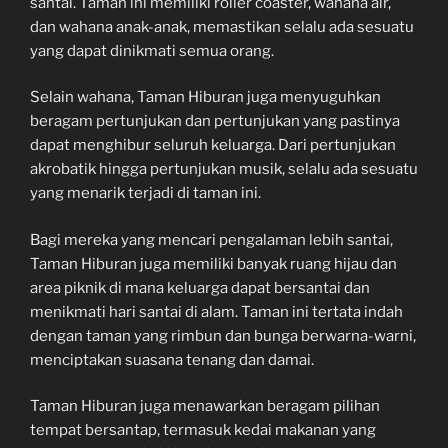
santai. Taman ini memiliki roller coaster, wahana air,
dan wahana anak-anak, memastikan selalu ada sesuatu
yang dapat dinikmati semua orang.
Selain wahana, Taman Hiburan juga menyuguhkan
beragam pertunjukan dan pertunjukan yang pastinya
dapat menghibur seluruh keluarga. Dari pertunjukan
akrobatik hingga pertunjukan musik, selalu ada sesuatu
yang menarik terjadi di taman ini.
Bagi mereka yang mencari pengalaman lebih santai,
Taman Hiburan juga memiliki banyak ruang hijau dan
area piknik di mana keluarga dapat bersantai dan
menikmati hari santai di alam. Taman ini tertata indah
dengan taman yang rimbun dan bunga berwarna-warni,
menciptakan suasana tenang dan damai.
Taman Hiburan juga menawarkan beragam pilihan
tempat bersantap, termasuk kedai makanan yang