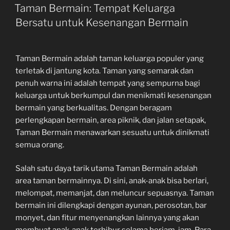
ON
Taman Bermain: Tempat Keluarga
Bersatu untuk Kesenangan Bermain
Taman Bermain adalah taman keluarga populer yang
terletak di jantung kota. Taman yang semarak dan
penuh warna ini adalah tempat yang sempurna bagi
keluarga untuk berkumpul dan menikmati kesenangan
bermain yang berkualitas. Dengan beragam
perlengkapan bermain, area piknik, dan jalan setapak,
Taman Bermain menawarkan sesuatu untuk dinikmati
semua orang.
Salah satu daya tarik utama Taman Bermain adalah
area taman bermainnya. Di sini, anak-anak bisa berlari,
melompat, memanjat, dan meluncur sepuasnya. Taman
bermain ini dilengkapi dengan ayunan, perosotan, bar
monyet, dan fitur menyenangkan lainnya yang akan