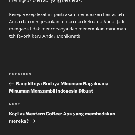
meringkuk oleh api yang berderak.
Resep -resep lezat ini pasti akan memuaskan hasrat teh
Anda dan mengesankan teman dan keluarga Anda. Jadi
mengapa tidak mencobanya dan menemukan minuman
teh favorit baru Anda? Menikmati!
Post
Previous
PREVIOUS
navigation
Post
Bangkitnya Budaya Minuman: Bagaimana
Minuman Mengambil Indonesia Dibuat
Next
NEXT
Post
Kopi vs Western Coffee: Apa yang membedakan
mereka?