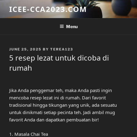
Skip
ICEE-CCA2023.COM
to
content
Menu
POSTED
JUNE 25, 2025
BY
TEREA123
ON
5 resep lezat untuk dicoba di
rumah
Jika Anda penggemar teh, maka Anda pasti ingin
mencoba resep lezat ini di rumah. Dari favorit
tradisional hingga tikungan yang unik, ada sesuatu
untuk dinikmati setiap pecinta teh. Jadi ambil mug
favorit Anda dan dapatkan pembuatan bir!
1. Masala Chai Tea