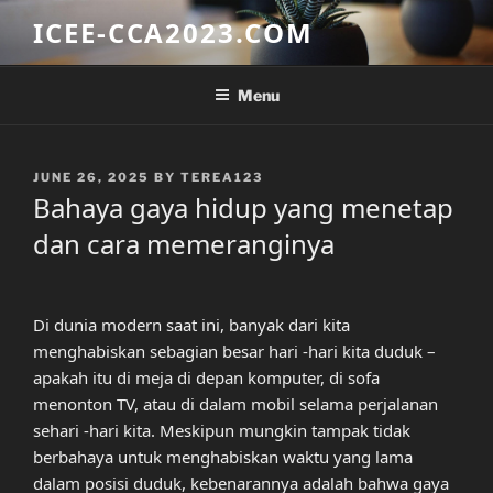
Skip
ICEE-CCA2023.COM
to
content
Menu
POSTED
JUNE 26, 2025
BY
TEREA123
ON
Bahaya gaya hidup yang menetap
dan cara memeranginya
Di dunia modern saat ini, banyak dari kita
menghabiskan sebagian besar hari -hari kita duduk –
apakah itu di meja di depan komputer, di sofa
menonton TV, atau di dalam mobil selama perjalanan
sehari -hari kita. Meskipun mungkin tampak tidak
berbahaya untuk menghabiskan waktu yang lama
dalam posisi duduk, kebenarannya adalah bahwa gaya