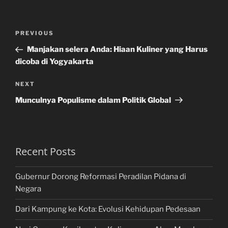
Post
Previous
PREVIOUS
navigation
Post
Manjakan selera Anda: Hiaan Kuliner yang Harus
dicoba di Yogyakarta
Next
NEXT
Post
Munculnya Populisme dalam Politik Global
Recent Posts
Gubernur Dorong Reformasi Peradilan Pidana di
Negara
Dari Kampung ke Kota: Evolusi Kehidupan Pedesaan