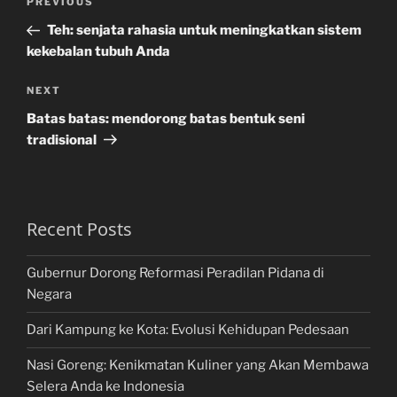
Previous
PREVIOUS
navigation
Post
Teh: senjata rahasia untuk meningkatkan sistem
kekebalan tubuh Anda
Next
NEXT
Post
Batas batas: mendorong batas bentuk seni
tradisional
Recent Posts
Gubernur Dorong Reformasi Peradilan Pidana di
Negara
Dari Kampung ke Kota: Evolusi Kehidupan Pedesaan
Nasi Goreng: Kenikmatan Kuliner yang Akan Membawa
Selera Anda ke Indonesia