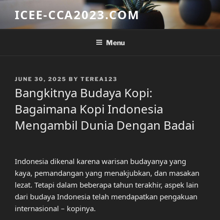
Skip
ICEE-CCA2023.COM
to
content
Menu
POSTED
JUNE 30, 2025
BY
TEREA123
ON
Bangkitnya Budaya Kopi:
Bagaimana Kopi Indonesia
Mengambil Dunia Dengan Badai
Indonesia dikenal karena warisan budayanya yang
kaya, pemandangan yang menakjubkan, dan masakan
lezat. Tetapi dalam beberapa tahun terakhir, aspek lain
dari budaya Indonesia telah mendapatkan pengakuan
internasional – kopinya.