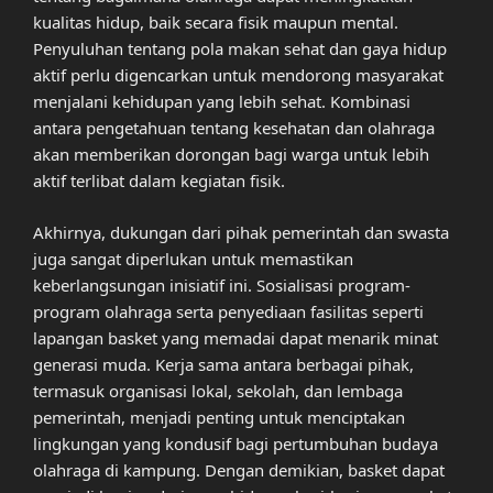
kualitas hidup, baik secara fisik maupun mental.
Penyuluhan tentang pola makan sehat dan gaya hidup
aktif perlu digencarkan untuk mendorong masyarakat
menjalani kehidupan yang lebih sehat. Kombinasi
antara pengetahuan tentang kesehatan dan olahraga
akan memberikan dorongan bagi warga untuk lebih
aktif terlibat dalam kegiatan fisik.
Akhirnya, dukungan dari pihak pemerintah dan swasta
juga sangat diperlukan untuk memastikan
keberlangsungan inisiatif ini. Sosialisasi program-
program olahraga serta penyediaan fasilitas seperti
lapangan basket yang memadai dapat menarik minat
generasi muda. Kerja sama antara berbagai pihak,
termasuk organisasi lokal, sekolah, dan lembaga
pemerintah, menjadi penting untuk menciptakan
lingkungan yang kondusif bagi pertumbuhan budaya
olahraga di kampung. Dengan demikian, basket dapat