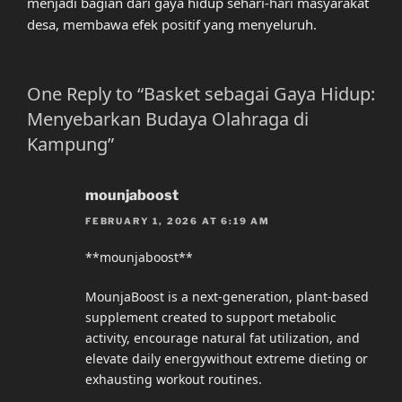
menjadi bagian dari gaya hidup sehari-hari masyarakat
desa, membawa efek positif yang menyeluruh.
One Reply to “Basket sebagai Gaya Hidup:
Menyebarkan Budaya Olahraga di
Kampung”
mounjaboost
FEBRUARY 1, 2026 AT 6:19 AM
**mounjaboost**
MounjaBoost is a next-generation, plant-based
supplement created to support metabolic
activity, encourage natural fat utilization, and
elevate daily energywithout extreme dieting or
exhausting workout routines.