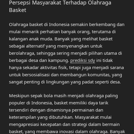
Persepsi Masyarakat Terhadap Olahraga
Basket
Olahraga basket di Indonesia semakin berkembang dan
mulai menarik perhatian banyak orang, terutama di
kalangan anak muda. Banyak yang melihat basket
sebagai alternatif yang menyenangkan untuk
berolahraga, sehingga sering menjadi pilihan utama di
berbagai desa dan kampung.
prediksi sdy
ini tidak
hanya sekadar aktivitas fisik, tetapi juga menjadi sarana
untuk bersosialisasi dan membangun komunitas, yang
sangat penting di lingkungan yang padat seperti desa.
Meskipun sepak bola masih menjadi olahraga paling
populer di Indonesia, basket memiliki daya tarik
tersendiri dengan dinamisnya permainan dan
keterampilan yang dibutuhkan. Masyarakat mulai
mengapresiasi kecepatan dan strategi dalam bermain
basket, yang membawa inovasi dalam olahraga. Banyak