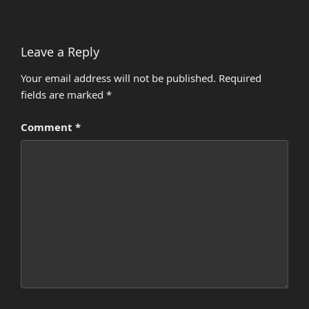
Leave a Reply
Your email address will not be published.
Required
fields are marked
*
Comment
*