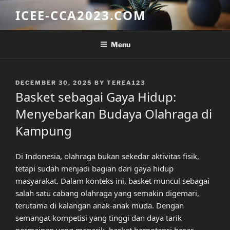
Skip
ICEE-CCA2023.COM
to
content
Menu
POSTED
DECEMBER 30, 2025
BY
TEREA123
ON
Basket sebagai Gaya Hidup:
Menyebarkan Budaya Olahraga di
Kampung
Di Indonesia, olahraga bukan sekedar aktivitas fisik,
tetapi sudah menjadi bagian dari gaya hidup
masyarakat. Dalam konteks ini, basket muncul sebagai
salah satu cabang olahraga yang semakin digemari,
terutama di kalangan anak-anak muda. Dengan
semangat kompetisi yang tinggi dan daya tarik