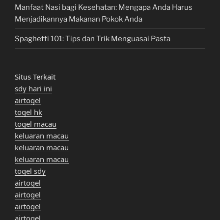
Manfaat Nasi bagi Kesehatan: Mengapa Anda Harus
Menjadikannya Makanan Pokok Anda
Spaghetti 101: Tips dan Trik Menguasai Pasta
Situs Terkait
sdy hari ini
airtogel
togel hk
togel macau
keluaran macau
keluaran macau
keluaran macau
togel sdy
airtogel
airtogel
airtogel
airtogel