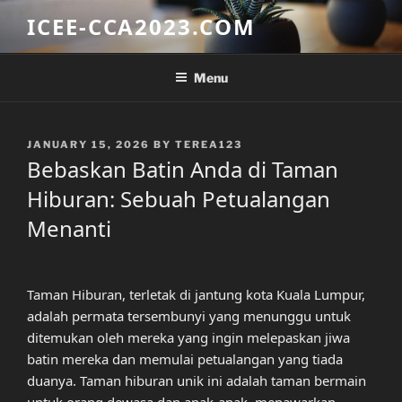
Skip
ICEE-CCA2023.COM
to
content
Menu
POSTED
JANUARY 15, 2026
BY
TEREA123
ON
Bebaskan Batin Anda di Taman
Hiburan: Sebuah Petualangan
Menanti
Taman Hiburan, terletak di jantung kota Kuala Lumpur,
adalah permata tersembunyi yang menunggu untuk
ditemukan oleh mereka yang ingin melepaskan jiwa
batin mereka dan memulai petualangan yang tiada
duanya. Taman hiburan unik ini adalah taman bermain