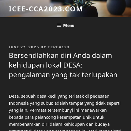
Skip
ICEE-CCA2023.COM
to
content
Menu
POSTED
JUNE 27, 2025
BY
TEREA123
ON
Bersendlahkan diri Anda dalam
kehidupan lokal DESA:
pengalaman yang tak terlupakan
Desa, sebuah desa kecil yang terletak di pedesaan
Indonesia yang subur, adalah tempat yang tidak seperti
yang lain. Permata tersembunyi ini menawarkan
kepada para pelancong kesempatan unik untuk
membenamkan diri dalam kehidupan dan budaya