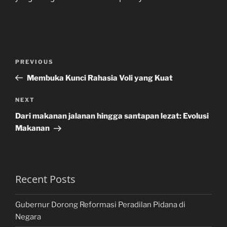
Post
Previous
PREVIOUS
navigation
Post
Membuka Kunci Rahasia Voli yang Kuat
Next
NEXT
Post
Dari makanan jalanan hingga santapan lezat: Evolusi
Makanan
Recent Posts
Gubernur Dorong Reformasi Peradilan Pidana di
Negara