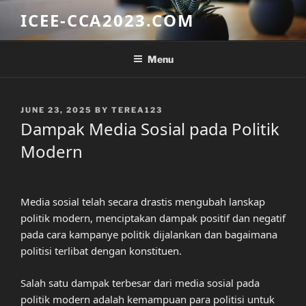
Skip
ICEE-CCA2023.COM
to
content
Menu
POSTED
JUNE 23, 2025
BY
TEREA123
ON
Dampak Media Sosial pada Politik
Modern
Media sosial telah secara drastis mengubah lanskap
politik modern, menciptakan dampak positif dan negatif
pada cara kampanye politik dijalankan dan bagaimana
politisi terlibat dengan konstituen.
Salah satu dampak terbesar dari media sosial pada
politik modern adalah kemampuan para politisi untuk