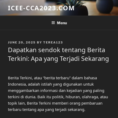
Skip
ICEE-CCA2023.COM
to
content
Menu
POSTED
JUNE 20, 2025
BY
TEREA123
ON
Dapatkan sendok tentang Berita
Terkini: Apa yang Terjadi Sekarang
Berita Terkini, atau “berita terbaru” dalam bahasa
Indonesia, adalah istilah yang digunakan untuk
menggambarkan informasi dan kejadian yang paling
terkini di dunia. Baik itu politik, hiburan, olahraga, atau
topik lain, Berita Terkini memberi orang pembaruan
terbaru tentang apa yang terjadi sekarang.