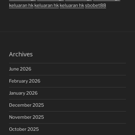
keluaran hk
keluaran hk
keluaran hk
sbobet88
Archives
June 2026
February 2026
January 2026
December 2025
November 2025
October 2025