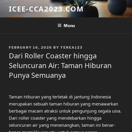
Skip
ICEE-CCA2023.COM
to
content
Menu
POSTED
FEBRUARY 16, 2026
BY
TEREA123
ON
Dari Roller Coaster hingga
Seluncuran Air: Taman Hiburan
Punya Semuanya
Taman Hiburan yang terletak di jantung Indonesia
merupakan sebuah taman hiburan yang menawarkan
berbagai macam atraksi untuk pengunjung segala usia.
Dari roller coaster yang mendebarkan hingga
seluncuran air yang menenangkan, taman ini benar-