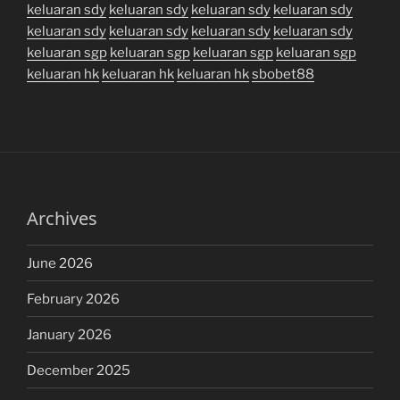
keluaran sdy
keluaran sdy
keluaran sdy
keluaran sdy
keluaran sdy
keluaran sdy
keluaran sdy
keluaran sdy
keluaran sgp
keluaran sgp
keluaran sgp
keluaran sgp
keluaran hk
keluaran hk
keluaran hk
sbobet88
Archives
June 2026
February 2026
January 2026
December 2025