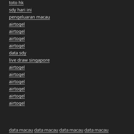
toto hk
sdy hari ini
pengeluaran macau
airtogel
airtogel
airtogel
airtogel
data sdy
live draw singapore
airtogel
airtogel
airtogel
airtogel
airtogel
airtogel
data macau
data macau
data macau
data macau