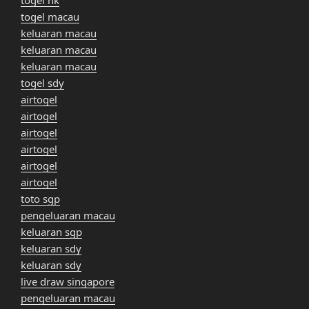
togel macau
keluaran macau
keluaran macau
keluaran macau
togel sdy
airtogel
airtogel
airtogel
airtogel
airtogel
airtogel
toto sgp
pengeluaran macau
keluaran sgp
keluaran sdy
keluaran sdy
live draw singapore
pengeluaran macau