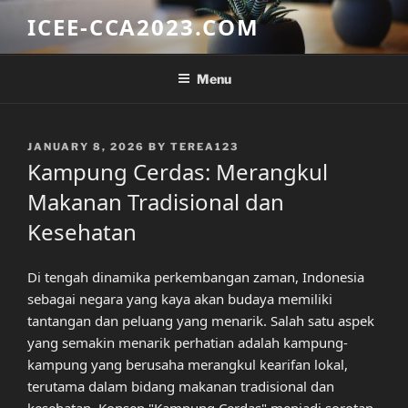
Skip
ICEE-CCA2023.COM
to
content
Menu
POSTED
JANUARY 8, 2026
BY
TEREA123
ON
Kampung Cerdas: Merangkul
Makanan Tradisional dan
Kesehatan
Di tengah dinamika perkembangan zaman, Indonesia
sebagai negara yang kaya akan budaya memiliki
tantangan dan peluang yang menarik. Salah satu aspek
yang semakin menarik perhatian adalah kampung-
kampung yang berusaha merangkul kearifan lokal,
terutama dalam bidang makanan tradisional dan