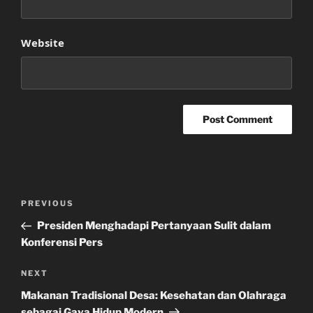
Website
Post
Previous
PREVIOUS
navigation
Post
Presiden Menghadapi Pertanyaan Sulit dalam
Konferensi Pers
Next
NEXT
Post
Makanan Tradisional Desa: Kesehatan dan Olahraga
sebagai Gaya Hidup Modern