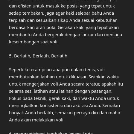
dan efisien untuk masuk ke posisi yang tepat untuk
setiap tembakan. Jaga agar kaki selebar bahu Anda
terpisah dan sesuaikan sikap Anda sesuai kebutuhan
berdasarkan arah bola. Gerakan kaki yang tepat akan
membantu Anda bergerak dengan lancar dan menjaga
keseimbangan saat voli.
5. Berlatih, Berlatih, Berlatih
Seperti keterampilan apa pun dalam tenis, voli
membutuhkan latihan untuk dikuasai. Sisihkan waktu
untuk mengerjakan voli Anda secara teratur, apakah itu
selama sesi latihan atau latihan dengan pasangan.
Fokus pada teknik, gerak kaki, dan waktu Anda untuk
meningkatkan konsistensi dan akurasi Anda. Semakin
banyak Anda berlatih, semakin percaya diri dan mahir
Anda akan melakukan voli.
6. mengantisipasi tembakan lawan Anda