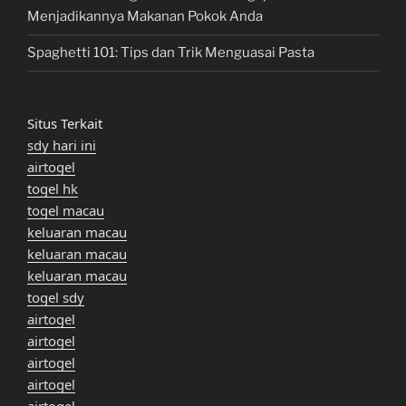
Menjadikannya Makanan Pokok Anda
Spaghetti 101: Tips dan Trik Menguasai Pasta
Situs Terkait
sdy hari ini
airtogel
togel hk
togel macau
keluaran macau
keluaran macau
keluaran macau
togel sdy
airtogel
airtogel
airtogel
airtogel
airtogel