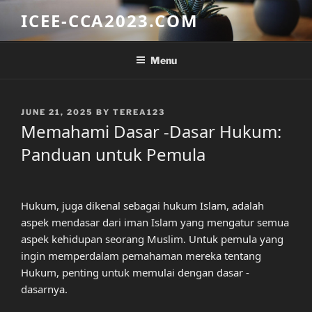
Skip
ICEE-CCA2023.COM
to
content
Menu
POSTED
JUNE 21, 2025
BY
TEREA123
ON
Memahami Dasar -Dasar Hukum:
Panduan untuk Pemula
Hukum, juga dikenal sebagai hukum Islam, adalah
aspek mendasar dari iman Islam yang mengatur semua
aspek kehidupan seorang Muslim. Untuk pemula yang
ingin memperdalam pemahaman mereka tentang
Hukum, penting untuk memulai dengan dasar -
dasarnya.