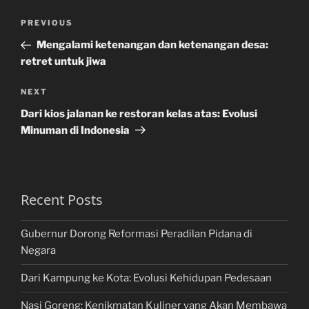
Post
Previous
PREVIOUS
navigation
Post
Mengalami ketenangan dan ketenangan desa:
retret untuk jiwa
Next
NEXT
Post
Dari kios jalanan ke restoran kelas atas: Evolusi
Minuman di Indonesia
Recent Posts
Gubernur Dorong Reformasi Peradilan Pidana di
Negara
Dari Kampung ke Kota: Evolusi Kehidupan Pedesaan
Nasi Goreng: Kenikmatan Kuliner yang Akan Membawa