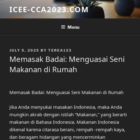
Skip
ICEE-CCA2023.COM
to
content
Menu
POSTED
JULY 5, 2025
BY
TEREA123
ON
Memasak Badai: Menguasai Seni
Makanan di Rumah
Memasak Badai: Menguasai Seni Makanan di Rumah
Jika Anda menyukai masakan Indonesia, maka Anda
mungkin akrab dengan istilah “Makanan,” yang berarti
makanan di Bahasa Indonesia. Makanan Indonesia
dikenal karena citarasa berani, rempah -rempah kaya,
dan beragam hidangan yang mencerminkan