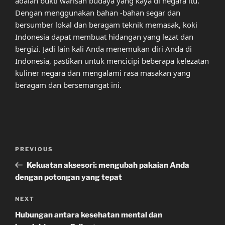
adalah bukti warisan budaya yang kaya di negara itu.
Dengan menggunakan bahan -bahan segar dan
bersumber lokal dan beragam teknik memasak, koki
Indonesia dapat membuat hidangan yang lezat dan
bergizi. Jadi lain kali Anda menemukan diri Anda di
Indonesia, pastikan untuk mencicipi beberapa kelezatan
kuliner negara dan mengalami rasa masakan yang
beragam dan bersemangat ini.
Post
Previous
PREVIOUS
navigation
Post
Kekuatan aksesori: mengubah pakaian Anda
dengan potongan yang tepat
Next
NEXT
Post
Hubungan antara kesehatan mental dan