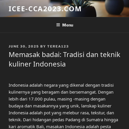
Skip
ICEE-CCA2023.COM
to
content
Menu
POSTED
JUNE 30, 2025
BY
TEREA123
ON
Memasak badai: Tradisi dan teknik
kuliner Indonesia
Indonesia adalah negara yang dikenal dengan tradisi
kulinernya yang beragam dan bersemangat. Dengan
lebih dari 17.000 pulau, masing -masing dengan
budaya dan masakannya yang unik, lanskap kuliner
Indonesia adalah pot yang melebur rasa, tekstur, dan
teknik. Dari hidangan pedas Padang di Sumatra hingga
kari aromatik Bali, masakan Indonesia adalah pesta