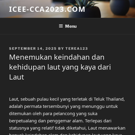
Skip
ICEE-CCA2023.COM
to
content
Menu
POSTED
SEPTEMBER 14, 2025
BY
TEREA123
ON
Menemukan keindahan dan
kehidupan laut yang kaya dari
Laut
Laut, sebuah pulau kecil yang terletak di Teluk Thailand,
adalah permata tersembunyi yang menunggu untuk
ditemukan oleh para pelancong yang suka
berpetualang dan penggemar alam. Terlepas dari
statusnya yang relatif tidak diketahui, Laut menawarkan