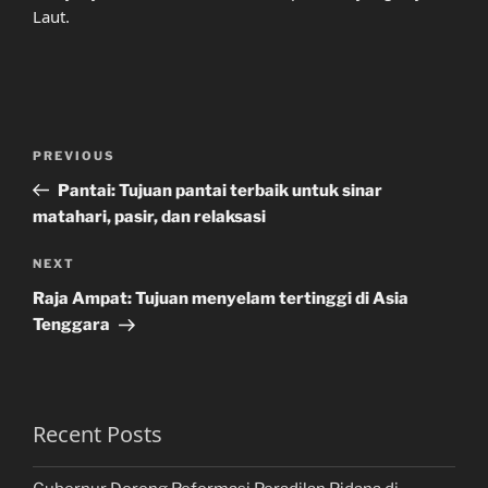
Laut.
Post
Previous
PREVIOUS
navigation
Post
Pantai: Tujuan pantai terbaik untuk sinar
matahari, pasir, dan relaksasi
Next
NEXT
Post
Raja Ampat: Tujuan menyelam tertinggi di Asia
Tenggara
Recent Posts