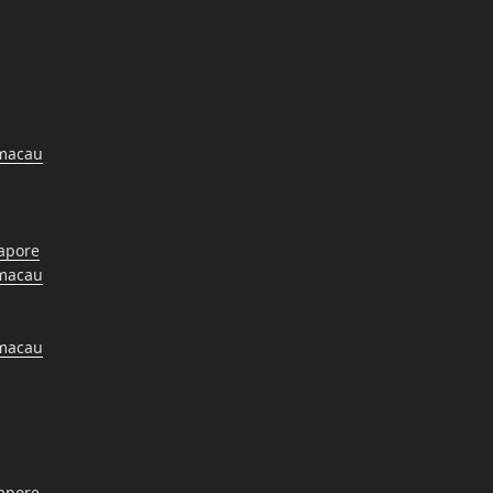
macau
gapore
macau
macau
gapore