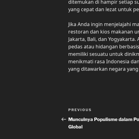
ditemukan di hampir setiap 
yang cepat dan lezat untuk 
Jika Anda ingin menjelajahi m
restoran dan kios makanan unt
Jakarta, Bali, dan Yogyakar
pedas atau hidangan berbasis
memiliki sesuatu untuk dinikm
menikmati rasa Indonesia d
yang ditawarkan negara yang 
Post
Previous
PREVIOUS
navigation
Post
Munculnya Populisme dalam Pol
Global