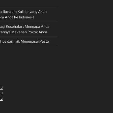
enikmatan Kuliner yang Akan
a Anda ke Indonesia
bagi Kesehatan: Mengapa Anda
kannya Makanan Pokok Anda
 Tips dan Trik Menguasai Pasta
au
au
au