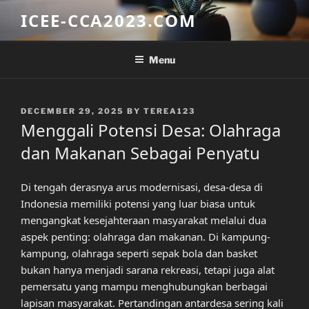
Skip
ICEE-CCA2023.COM
to
content
Menu
POSTED
DECEMBER 29, 2025
BY
TEREA123
ON
Menggali Potensi Desa: Olahraga
dan Makanan Sebagai Penyatu
Di tengah derasnya arus modernisasi, desa-desa di
Indonesia memiliki potensi yang luar biasa untuk
mengangkat kesejahteraan masyarakat melalui dua
aspek penting: olahraga dan makanan. Di kampung-
kampung, olahraga seperti sepak bola dan basket
bukan hanya menjadi sarana rekreasi, tetapi juga alat
pemersatu yang mampu menghubungkan berbagai
lapisan masyarakat. Pertandingan antardesa sering kali