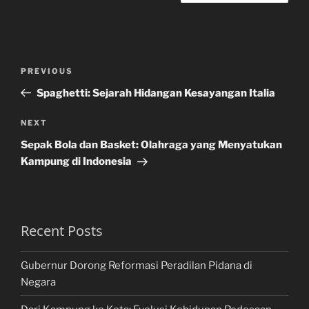
Post
Previous
PREVIOUS
navigation
Post
Spaghetti: Sejarah Hidangan Kesayangan Italia
Next
NEXT
Post
Sepak Bola dan Basket: Olahraga yang Menyatukan
Kampung di Indonesia
Recent Posts
Gubernur Dorong Reformasi Peradilan Pidana di
Negara