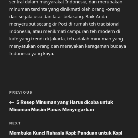
sentral dalam masyarakat Indonesia, dan merupakan
minuman tercinta yang dinikmati oleh orang -orang
dari segala usia dan latar belakang. Baik Anda
menyeruput secangkir Poci di rumah teh tradisional
Indonesia, atau menikmati campuran teh modern di
kafe yang trendi di Jakarta, teh adalah minuman yang
menyatukan orang dan merayakan keragaman budaya
Indonesia yang kaya.
Post
Previous
PREVIOUS
navigation
Post
5 Resep Minuman yang Harus dicoba untuk
Minuman Musim Panas Menyegarkan
Next
NEXT
Post
Membuka Kunci Rahasia Kopi: Panduan untuk Kopi