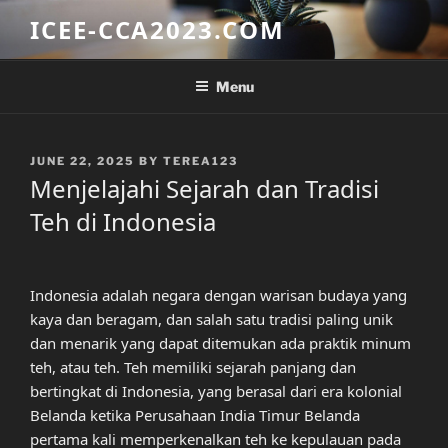
Skip
ICEE-CCA2023.COM
to
content
Menu
POSTED
JUNE 22, 2025
BY
TEREA123
ON
Menjelajahi Sejarah dan Tradisi
Teh di Indonesia
Indonesia adalah negara dengan warisan budaya yang
kaya dan beragam, dan salah satu tradisi paling unik
dan menarik yang dapat ditemukan ada praktik minum
teh, atau teh. Teh memiliki sejarah panjang dan
bertingkat di Indonesia, yang berasal dari era kolonial
Belanda ketika Perusahaan India Timur Belanda
pertama kali memperkenalkan teh ke kepulauan pada