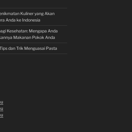
enikmatan Kuliner yang Akan
a Anda ke Indonesia
bagi Kesehatan: Mengapa Anda
kannya Makanan Pokok Anda
 Tips dan Trik Menguasai Pasta
au
au
au