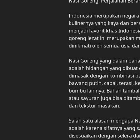
Nasi Goreng: Perjalanan Ber
Indonesia merupakan negara y
kulinernya yang kaya dan ber
menjadi favorit khas Indones
goreng lezat ini merupakan 
dinikmati oleh semua usia dan
Nasi Goreng yang dalam bahas
adalah hidangan yang dibuat
dimasak dengan kombinasi b
bawang putih, cabai, terasi,
bumbu lainnya. Bahan tambaha
atau sayuran juga bisa ditam
dan tekstur masakan.
Salah satu alasan mengapa Na
adalah karena sifatnya yang 
disesuaikan dengan selera dan