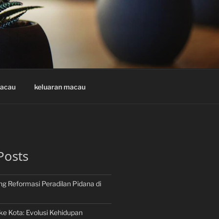
macau
keluaran macau
Posts
g Reformasi Peradilan Pidana di
e Kota: Evolusi Kehidupan