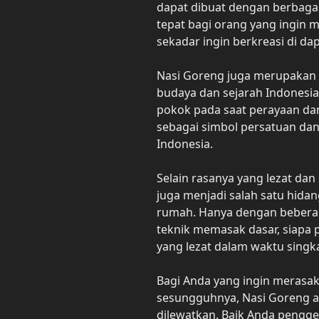
dapat dibuat dengan berbaga
tepat bagi orang yang ingin
sekadar ingin berkreasi di dap
Nasi Goreng juga merupakan
budaya dan sejarah Indonesia
pokok pada saat perayaan dan
sebagai simbol persatuan da
Indonesia.
Selain rasanya yang lezat da
juga menjadi salah satu hidan
rumah. Hanya dengan bebera
teknik memasak dasar, siapa
yang lezat dalam waktu singka
Bagi Anda yang ingin merasak
sesungguhnya, Nasi Goreng a
dilewatkan. Baik Anda pengg