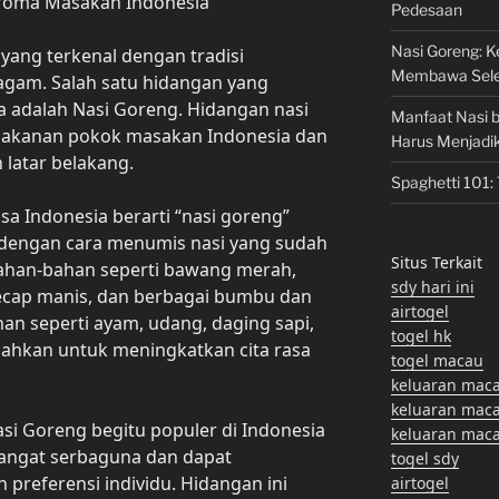
aroma Masakan Indonesia
Pedesaan
Nasi Goreng: K
ang terkenal dengan tradisi
Membawa Seler
agam. Salah satu hidangan yang
ia adalah Nasi Goreng. Hidangan nasi
Manfaat Nasi 
makanan pokok masakan Indonesia dan
Harus Menjadi
 latar belakang.
Spaghetti 101:
a Indonesia berarti “nasi goreng”
 dengan cara menumis nasi yang sudah
Situs Terkait
ahan-bahan seperti bawang merah,
sdy hari ini
 kecap manis, dan berbagai bumbu dan
airtogel
n seperti ayam, udang, daging sapi,
togel hk
bahkan untuk meningkatkan cita rasa
togel macau
keluaran mac
keluaran mac
si Goreng begitu populer di Indonesia
keluaran mac
sangat serbaguna dan dapat
togel sdy
 preferensi individu. Hidangan ini
airtogel