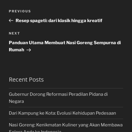
Post
Previous
PREVIOUS
navigation
Post
Resep spageti: dari klasik hingga kreatif
Next
NEXT
Post
Panduan Utama Membuat Nasi Goreng Sempurna di
Rumah
Recent Posts
Gubernur Dorong Reformasi Peradilan Pidana di
Negara
Dari Kampung ke Kota: Evolusi Kehidupan Pedesaan
Nasi Goreng: Kenikmatan Kuliner yang Akan Membawa
Selera Anda ke Indonesia