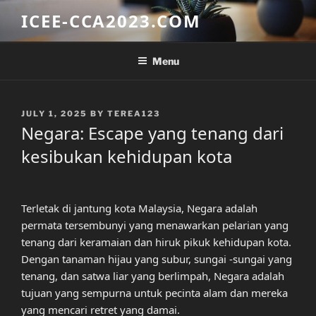
Skip
ICEE-CCA2023.COM
to
content
Menu
POSTED
JULY 1, 2025
BY
TEREA123
ON
Negara: Escape yang tenang dari
kesibukan kehidupan kota
Terletak di jantung kota Malaysia, Negara adalah
permata tersembunyi yang menawarkan pelarian yang
tenang dari keramaian dan hiruk pikuk kehidupan kota.
Dengan tanaman hijau yang subur, sungai -sungai yang
tenang, dan satwa liar yang berlimpah, Negara adalah
tujuan yang sempurna untuk pecinta alam dan mereka
yang mencari retret yang damai.