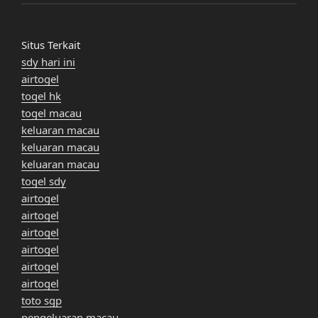
Situs Terkait
sdy hari ini
airtogel
togel hk
togel macau
keluaran macau
keluaran macau
keluaran macau
togel sdy
airtogel
airtogel
airtogel
airtogel
airtogel
airtogel
toto sgp
pengeluaran macau