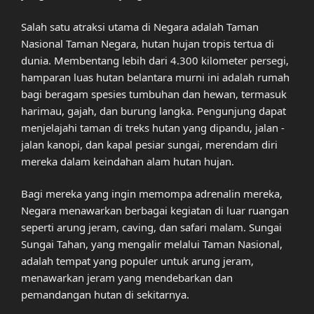
Salah satu atraksi utama di Negara adalah Taman
Nasional Taman Negara, hutan hujan tropis tertua di
dunia. Membentang lebih dari 4.300 kilometer persegi,
hamparan luas hutan belantara murni ini adalah rumah
bagi beragam spesies tumbuhan dan hewan, termasuk
harimau, gajah, dan burung langka. Pengunjung dapat
menjelajahi taman di treks hutan yang dipandu, jalan -
jalan kanopi, dan kapal pesiar sungai, merendam diri
mereka dalam keindahan alam hutan hujan.
Bagi mereka yang ingin memompa adrenalin mereka,
Negara menawarkan berbagai kegiatan di luar ruangan
seperti arung jeram, caving, dan safari malam. Sungai
Sungai Tahan, yang mengalir melalui Taman Nasional,
adalah tempat yang populer untuk arung jeram,
menawarkan jeram yang mendebarkan dan
pemandangan hutan di sekitarnya.