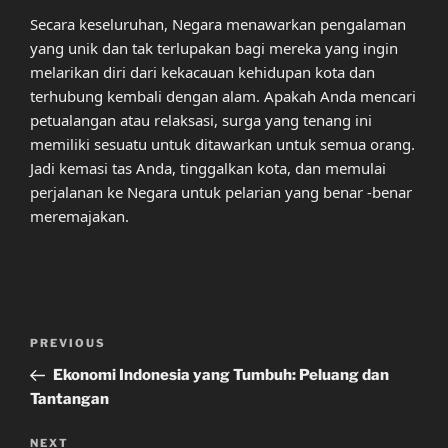
Secara keseluruhan, Negara menawarkan pengalaman
yang unik dan tak terlupakan bagi mereka yang ingin
melarikan diri dari kekacauan kehidupan kota dan
terhubung kembali dengan alam. Apakah Anda mencari
petualangan atau relaksasi, surga yang tenang ini
memiliki sesuatu untuk ditawarkan untuk semua orang.
Jadi kemasi tas Anda, tinggalkan kota, dan memulai
perjalanan ke Negara untuk pelarian yang benar -benar
meremajakan.
Post
Previous
PREVIOUS
navigation
Post
Ekonomi Indonesia yang Tumbuh: Peluang dan
Tantangan
Next
NEXT