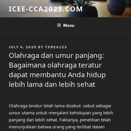
Skip
ICEE-CCA2023.COM
to
content
Menu
POSTED
JULY 6, 2025
BY
TEREA123
ON
Olahraga dan umur panjang:
Bagaimana olahraga teratur
dapat membantu Anda hidup
lebih lama dan lebih sehat
Olahraga teratur telah lama disebut -sebut sebagai
unsur utama untuk menjalani kehidupan yang lebih
panjang dan lebih sehat. Faktanya, penelitian telah
menunjukkan bahwa orang yang terlibat dalam