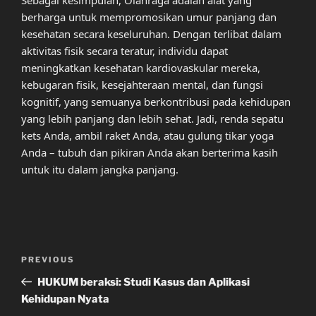
Sebagai kesimpulan, Olahraga adalah alat yang
berharga untuk mempromosikan umur panjang dan
kesehatan secara keseluruhan. Dengan terlibat dalam
aktivitas fisik secara teratur, individu dapat
meningkatkan kesehatan kardiovaskular mereka,
kebugaran fisik, kesejahteraan mental, dan fungsi
kognitif, yang semuanya berkontribusi pada kehidupan
yang lebih panjang dan lebih sehat. Jadi, renda sepatu
kets Anda, ambil raket Anda, atau gulung tikar yoga
Anda – tubuh dan pikiran Anda akan berterima kasih
untuk itu dalam jangka panjang.
Post
Previous
PREVIOUS
navigation
Post
HUKUM beraksi: Studi Kasus dan Aplikasi
Kehidupan Nyata