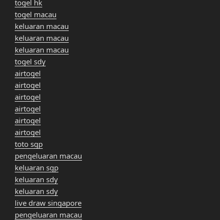
togel hk
togel macau
keluaran macau
keluaran macau
keluaran macau
togel sdy
airtogel
airtogel
airtogel
airtogel
airtogel
airtogel
toto sgp
pengeluaran macau
keluaran sgp
keluaran sdy
keluaran sdy
live draw singapore
pengeluaran macau