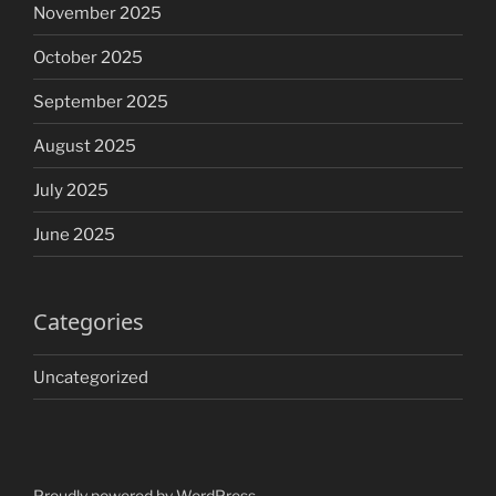
November 2025
October 2025
September 2025
August 2025
July 2025
June 2025
Categories
Uncategorized
Proudly powered by WordPress