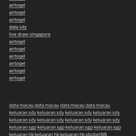
airtogel
airtogel
airtogel
data sdy
live draw singapore
airtogel
airtogel
airtogel
airtogel
airtogel
airtogel
data macau
data macau
data macau
data macau
keluaran sdy
keluaran sdy
keluaran sdy
keluaran sdy
keluaran sdy
keluaran sdy
keluaran sdy
keluaran sdy
keluaran sgp
keluaran sgp
keluaran sgp
keluaran sgp
keluaran hk
keluaran hk
keluaran hk
sbobet88