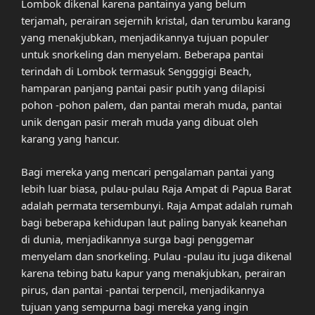
Lombok dikenal karena pantainya yang belum
terjamah, perairan sejernih kristal, dan terumbu karang
yang menakjubkan, menjadikannya tujuan populer
untuk snorkeling dan menyelam. Beberapa pantai
terindah di Lombok termasuk Sengggigi Beach,
hamparan panjang pantai pasir putih yang dilapisi
pohon -pohon palem, dan pantai merah muda, pantai
unik dengan pasir merah muda yang dibuat oleh
karang yang hancur.
Bagi mereka yang mencari pengalaman pantai yang
lebih luar biasa, pulau-pulau Raja Ampat di Papua Barat
adalah permata tersembunyi. Raja Ampat adalah rumah
bagi beberapa kehidupan laut paling banyak keanehan
di dunia, menjadikannya surga bagi penggemar
menyelam dan snorkeling. Pulau -pulau itu juga dikenal
karena tebing batu kapur yang menakjubkan, perairan
pirus, dan pantai -pantai terpencil, menjadikannya
tujuan yang sempurna bagi mereka yang ingin