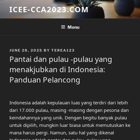
Skip
ICEE-CCA2023.COM
to
content
Menu
POSTED
JUNE 28, 2025
BY
TEREA123
ON
Pantai dan pulau -pulau yang
menakjubkan di Indonesia:
Panduan Pelancong
Indonesia adalah kepulauan luas yang terdiri dari lebih
dari 17.000 pulau, masing -masing dengan pesona dan
keindahannya yang unik. Dengan begitu banyak pulau
untuk dipilih, mungkin luar biasa untuk memutuskan ke
mana harus pergi. Namun, satu hal yang dikenal