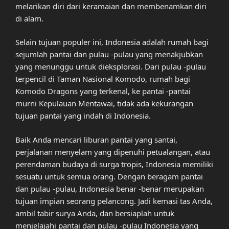
melarikan diri dari keramaian dan membenamkan diri
di alam.
Selain tujuan populer ini, Indonesia adalah rumah bagi
sejumlah pantai dan pulau -pulau yang menakjubkan
yang menunggu untuk dieksplorasi. Dari pulau -pulau
terpencil di Taman Nasional Komodo, rumah bagi
Komodo Dragons yang terkenal, ke pantai -pantai
murni Kepulauan Mentawai, tidak ada kekurangan
tujuan pantai yang indah di Indonesia.
Baik Anda mencari liburan pantai yang santai,
perjalanan menyelam yang dipenuhi petualangan, atau
perendaman budaya di surga tropis, Indonesia memiliki
sesuatu untuk semua orang. Dengan beragam pantai
dan pulau -pulau, Indonesia benar -benar merupakan
tujuan impian seorang pelancong. Jadi kemasi tas Anda,
ambil tabir surya Anda, dan bersiaplah untuk
menjelajahi pantai dan pulau -pulau Indonesia yang