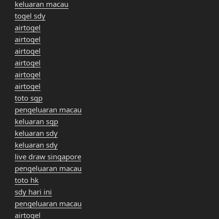
keluaran macau
togel sdy
airtogel
airtogel
airtogel
airtogel
airtogel
airtogel
toto sgp
pengeluaran macau
keluaran sgp
keluaran sdy
keluaran sdy
live draw singapore
pengeluaran macau
toto hk
sdy hari ini
pengeluaran macau
airtogel