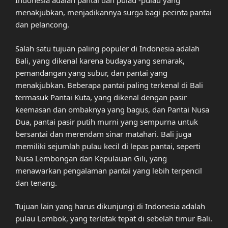
Indonesia adalah pantai dan pulau -pulau yang
menakjubkan, menjadikannya surga bagi pecinta pantai
dan pelancong.
Salah satu tujuan paling populer di Indonesia adalah
Bali, yang dikenal karena budaya yang semarak,
pemandangan yang subur, dan pantai yang
menakjubkan. Beberapa pantai paling terkenal di Bali
termasuk Pantai Kuta, yang dikenal dengan pasir
keemasan dan ombaknya yang bagus, dan Pantai Nusa
Dua, pantai pasir putih murni yang sempurna untuk
bersantai dan merendam sinar matahari. Bali juga
memiliki sejumlah pulau kecil di lepas pantai, seperti
Nusa Lembongan dan Kepulauan Gili, yang
menawarkan pengalaman pantai yang lebih terpencil
dan tenang.
Tujuan lain yang harus dikunjungi di Indonesia adalah
pulau Lombok, yang terletak tepat di sebelah timur Bali.