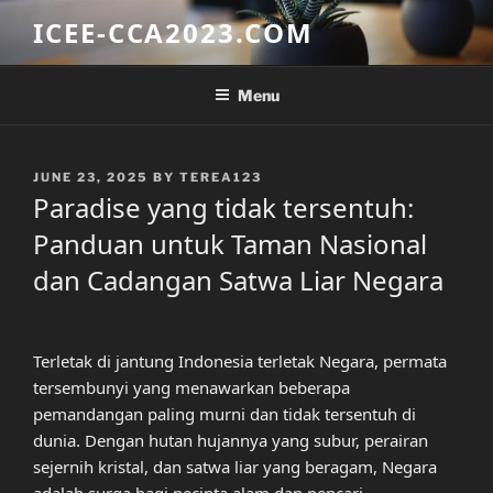
Skip
ICEE-CCA2023.COM
to
content
Menu
POSTED
JUNE 23, 2025
BY
TEREA123
ON
Paradise yang tidak tersentuh:
Panduan untuk Taman Nasional
dan Cadangan Satwa Liar Negara
Terletak di jantung Indonesia terletak Negara, permata
tersembunyi yang menawarkan beberapa
pemandangan paling murni dan tidak tersentuh di
dunia. Dengan hutan hujannya yang subur, perairan
sejernih kristal, dan satwa liar yang beragam, Negara