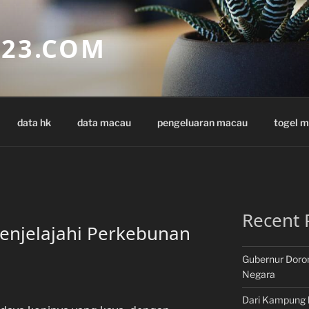
023.COM
data hk
data macau
pengeluaran macau
togel 
Recent 
Menjelajahi Perkebunan
Gubernur Doron
Negara
Dari Kampung k