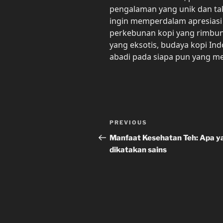
pengalaman yang unik dan tak
ingin memperdalam apresiasi
perkebunan kopi yang rimbun 
yang eksotis, budaya kopi In
abadi pada siapa pun yang me
Post
Previous
PREVIOUS
navigation
Post
Manfaat Kesehatan Teh: Apa y
dikatakan sains