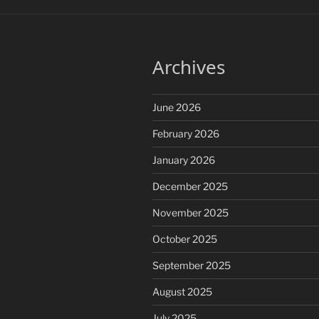
Archives
June 2026
February 2026
January 2026
December 2025
November 2025
October 2025
September 2025
August 2025
July 2025