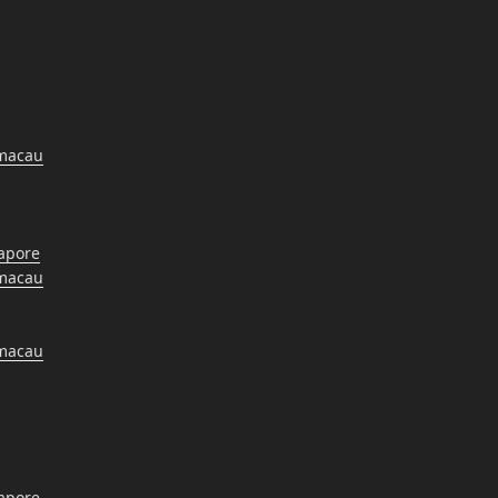
macau
gapore
macau
macau
gapore