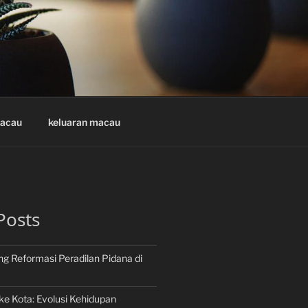
macau
keluaran macau
Posts
g Reformasi Peradilan Pidana di
e Kota: Evolusi Kehidupan