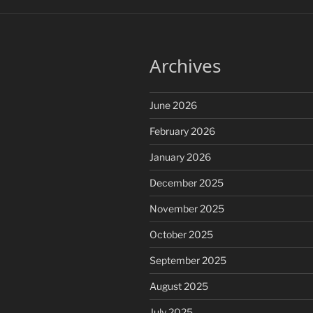
Archives
June 2026
February 2026
January 2026
December 2025
November 2025
October 2025
September 2025
August 2025
July 2025