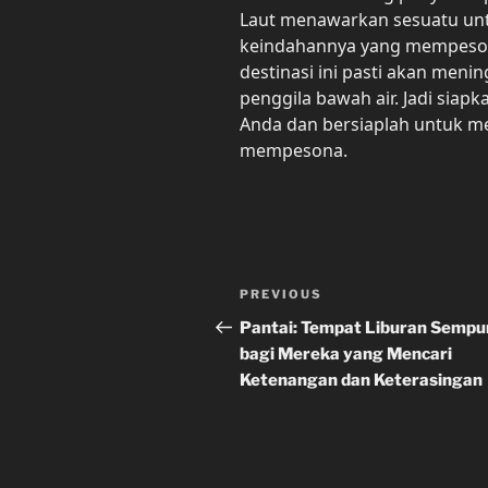
Laut menawarkan sesuatu un
keindahannya yang mempeson
destinasi ini pasti akan men
penggila bawah air. Jadi siap
Anda dan bersiaplah untuk me
mempesona.
Post
Previous
PREVIOUS
navigation
Post
Pantai: Tempat Liburan Sempu
bagi Mereka yang Mencari
Ketenangan dan Keterasingan