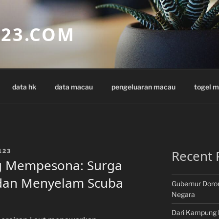
023.COM
data hk
data macau
pengeluaran macau
togel 
Recent 
123
ng Mempesona: Surga
 dan Menyelam Scuba
Gubernur Doron
Negara
Dari Kampung k