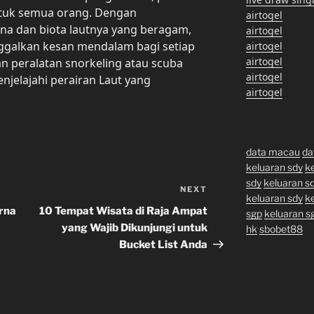
tuk semua orang. Dengan
airtogel
a dan biota lautnya yang beragam,
airtogel
inggalkan kesan mendalam bagi setiap
airtogel
airtogel
kan peralatan snorkeling atau scuba
airtogel
njelajahi perairan Laut yang
airtogel
data macau
da
keluaran sdy
k
sdy
keluaran s
NEXT
Next
keluaran sdy
k
Post
rna
10 Tempat Wisata di Raja Ampat
sgp
keluaran s
yang Wajib Dikunjungi untuk
hk
sbobet88
Bucket List Anda