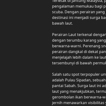
Terletak di jantung Malaysia
pengalaman memukau bagi pa
scuba. Dengan perairan yang j
destinasi ini menjadi surga b
bawah laut.
Perairan Laut terkenal deng
dengan terumbu karang yang 
berwarna-warni. Perenang sn
perairan dangkal di dekat pa
menjelajah lebih dalam ke l
tersembunyi di bawah permu
Salah satu spot terpopuler un
adalah Pulau Sipadan, sebuah p
pantai Sabah. Surga laut ini
laut yang menakjubkan, terma
gerombolan ikan berwarna-wa
jernih menawarkan visibilitas