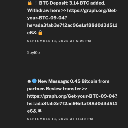
BTC Deposit: 3.14 BTC added.
Withdraw here >> https://graph.org/Get-
your-BTC-09-04?
hs=ada3fab3e7f2ac96e1af88d0d3d511
e6&
SEPTEMBER 13, 2025 AT 5:21 PM
5byl0o
🛎
New Message: 0.45 Bitcoin from
partner. Review transfer >>
https://graph.org/Get-your-BTC-09-04?
hs=ada3fab3e7f2ac96e1af88d0d3d511
e6& 🛎
SEPTEMBER 13, 2025 AT 11:49 PM