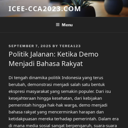
Skip
ICEE-CCA2023.COM
to
content
Menu
POSTED
SEPTEMBER 7, 2025
BY
TEREA123
ON
Politik Jalanan: Ketika Demo
Menjadi Bahasa Rakyat
Di tengah dinamika politik Indonesia yang terus
berubah, demonstrasi menjadi salah satu bentuk
ekspresi masyarakat yang semakin populer. Dari isu
kesejahteraan hingga kesehatan, dari kebijakan
pemerintah hingga hak-hak warga, demo menjadi
bahasa rakyat yang mencerminkan harapan dan
ketidakpuasan mereka terhadap pemerintah. Dalam era
di mana media sosial sangat berpengaruh, suara-suara