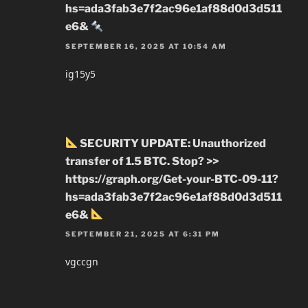
hs=ada3fab3e7f2ac96e1af88d0d3d511
e6&
SEPTEMBER 16, 2025 AT 10:54 AM
ig15y5
SECURITY UPDATE: Unauthorized
transfer of 1.5 BTC. Stop? >>
https://graph.org/Get-your-BTC-09-11?
hs=ada3fab3e7f2ac96e1af88d0d3d511
e6&
SEPTEMBER 21, 2025 AT 6:31 PM
vgccgn