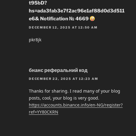
t95bD?
hs=ada3fab3e7f2ac96e1af88d0d3d511
e6& Notification № 4669
DECEMBER 12, 2025 AT 12:50 AM
pkr8jk
бнанс реферальний код
DECEMBER 22, 2025 AT 12:23 AM
Thanks for sharing. I read many of your blog
posts, cool, your blog is very good.
https://accounts.binance.info/en-NG/register?
ref=YY80CKRN