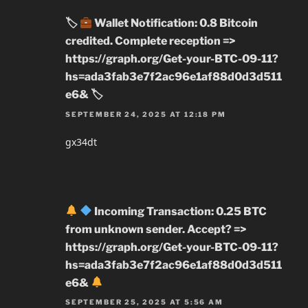
🏷
Wallet Notification: 0.8 Bitcoin
credited. Complete reception =>
https://graph.org/Get-your-BTC-09-11?
hs=ada3fab3e7f2ac96e1af88d0d3d511
e6& 🏷
SEPTEMBER 24, 2025 AT 12:18 PM
gx34dt
Incoming Transaction: 0.25 BTC
from unknown sender. Accept? =>
https://graph.org/Get-your-BTC-09-11?
hs=ada3fab3e7f2ac96e1af88d0d3d511
e6&
SEPTEMBER 25, 2025 AT 5:56 AM