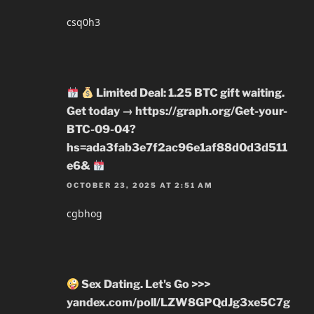
csq0h3
Limited Deal: 1.25 BTC gift waiting.
Get today → https://graph.org/Get-your-
BTC-09-04?
hs=ada3fab3e7f2ac96e1af88d0d3d511
e6&
OCTOBER 23, 2025 AT 2:51 AM
cgbhog
Sex Dating. Let's Go >>>
yandex.com/poll/LZW8GPQdJg3xe5C7g