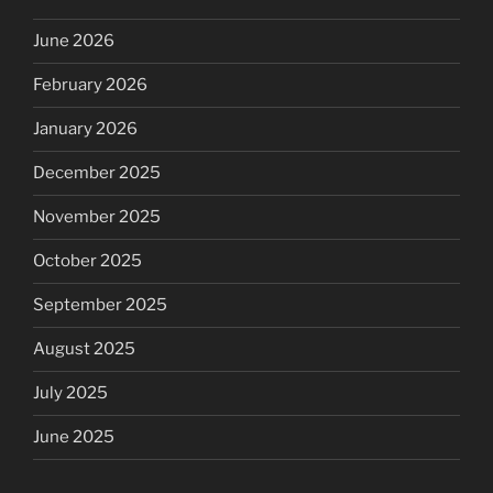
June 2026
February 2026
January 2026
December 2025
November 2025
October 2025
September 2025
August 2025
July 2025
June 2025