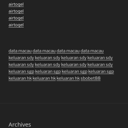
airtogel
airtogel
airtogel
airtogel
data macau
data macau
data macau
data macau
keluaran sdy
keluaran sdy
keluaran sdy
keluaran sdy
keluaran sdy
keluaran sdy
keluaran sdy
keluaran sdy
keluaran sgp
keluaran sgp
keluaran sgp
keluaran sgp
keluaran hk
keluaran hk
keluaran hk
sbobet88
Archives