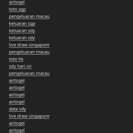
airtogel
toto sgp
pengeluaran macau
keluaran sgp
keluaran sdy
keluaran sdy
live draw singapore
pengeluaran macau
toto hk
sdy hari ini
pengeluaran macau
airtogel
airtogel
airtogel
airtogel
data sdy
live draw singapore
airtogel
airtogel