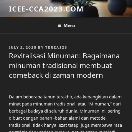
Skip
ICEE-CCA2023.COM
to
content
Menu
POSTED
JULY 2, 2025
BY
TEREA123
ON
Revitalisasi Minuman: Bagaimana
minuman tradisional membuat
comeback di zaman modern
Dalam beberapa tahun terakhir, ada kebangkitan dalam
minat pada minuman tradisional, atau “Minuman,” dari
berbagai budaya di seluruh dunia. Minuman ini, sering
dibuat dengan bahan -bahan alami dan metode
tradisional, tidak hanya lezat tetapi juga membawa rasa