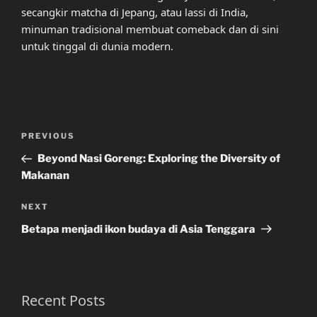
secangkir matcha di Jepang, atau lassi di India,
minuman tradisional membuat comeback dan di sini
untuk tinggal di dunia modern.
Post
Previous
PREVIOUS
navigation
Post
Beyond Nasi Goreng: Exploring the Diversity of
Makanan
Next
NEXT
Post
Betapa menjadi ikon budaya di Asia Tenggara
Recent Posts