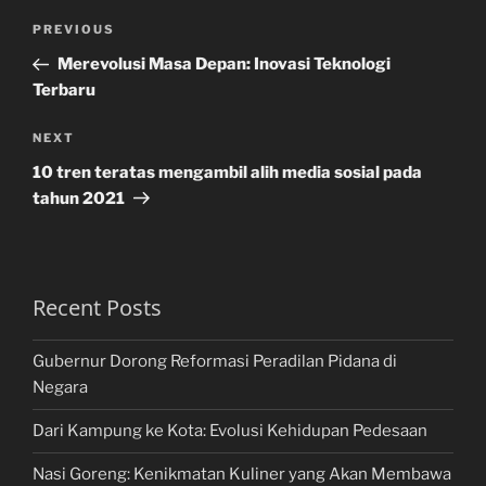
Post
Previous
PREVIOUS
navigation
Post
Merevolusi Masa Depan: Inovasi Teknologi
Terbaru
Next
NEXT
Post
10 tren teratas mengambil alih media sosial pada
tahun 2021
Recent Posts
Gubernur Dorong Reformasi Peradilan Pidana di
Negara
Dari Kampung ke Kota: Evolusi Kehidupan Pedesaan
Nasi Goreng: Kenikmatan Kuliner yang Akan Membawa