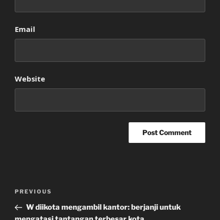
Email
Website
Post
Previous
PREVIOUS
navigation
Post
W diikota mengambil kantor: berjanji untuk
mengatasi tantangan terbesar kota