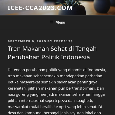
Skip
ICEE-CCA2023.COM
to
content
Menu
POSTED
SEPTEMBER 6, 2025
BY
TEREA123
ON
Tren Makanan Sehat di Tengah
Perubahan Politik Indonesia
Di tengah perubahan politik yang dinamis di Indonesia,
tren makanan sehat semakin mendapatkan perhatian.
Ketika masyarakat semakin sadar akan pentingnya
kesehatan, pilihan makanan pun bertransformasi. Dari
nasi goreng yang menjadi makanan sehari-hari hingga
pilihan internasional seperti pizza dan spaghetti,
masyarakat mulai beralih ke opsi yang lebih sehat. Di
desa dan kampung, berbagai jenis sayuran lokal dan