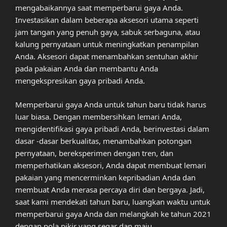
mengabaikannya saat memperbarui gaya Anda.
Investasikan dalam beberapa aksesori utama seperti
jam tangan yang penuh gaya, sabuk serbaguna, atau
kalung pernyataan untuk meningkatkan penampilan
Anda. Aksesori dapat menambahkan sentuhan akhir
pada pakaian Anda dan membantu Anda
mengekspresikan gaya pribadi Anda.
Memperbarui gaya Anda untuk tahun baru tidak harus
luar biasa. Dengan membersihkan lemari Anda,
mengidentifikasi gaya pribadi Anda, berinvestasi dalam
dasar -dasar berkualitas, menambahkan potongan
pernyataan, bereksperimen dengan tren, dan
memperhatikan aksesori, Anda dapat membuat lemari
pakaian yang mencerminkan kepribadian Anda dan
membuat Anda merasa percaya diri dan bergaya. Jadi,
saat kami mendekati tahun baru, luangkan waktu untuk
memperbarui gaya Anda dan melangkah ke tahun 2021
dengan pola pikir yang segar dan maju.