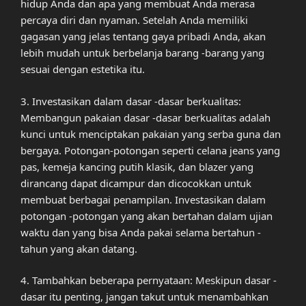
hidup Anda dan apa yang membuat Anda merasa
percaya diri dan nyaman. Setelah Anda memiliki
gagasan yang jelas tentang gaya pribadi Anda, akan
lebih mudah untuk berbelanja barang -barang yang
sesuai dengan estetika itu.
3. Investasikan dalam dasar -dasar berkualitas:
Membangun pakaian dasar -dasar berkualitas adalah
kunci untuk menciptakan pakaian yang serba guna dan
bergaya. Potongan-potongan seperti celana jeans yang
pas, kemeja kancing putih klasik, dan blazer yang
dirancang dapat dicampur dan dicocokkan untuk
membuat berbagai penampilan. Investasikan dalam
potongan -potongan yang akan bertahan dalam ujian
waktu dan yang bisa Anda pakai selama bertahun -
tahun yang akan datang.
4. Tambahkan beberapa pernyataan: Meskipun dasar -
dasar itu penting, jangan takut untuk menambahkan