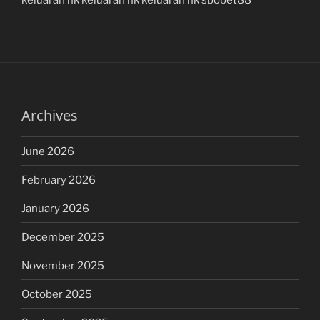
keluaran hk
keluaran hk
keluaran hk
sbobet88
Archives
June 2026
February 2026
January 2026
December 2025
November 2025
October 2025