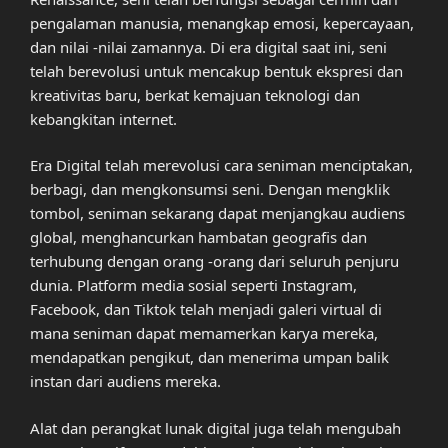
pengalaman manusia, menangkap emosi, kepercayaan,
dan nilai -nilai zamannya. Di era digital saat ini, seni
telah berevolusi untuk mencakup bentuk ekspresi dan
kreativitas baru, berkat kemajuan teknologi dan
kebangkitan internet.
Era Digital telah merevolusi cara seniman menciptakan,
berbagi, dan mengkonsumsi seni. Dengan mengklik
tombol, seniman sekarang dapat menjangkau audiens
global, menghancurkan hambatan geografis dan
terhubung dengan orang -orang dari seluruh penjuru
dunia. Platform media sosial seperti Instagram,
Facebook, dan Tiktok telah menjadi galeri virtual di
mana seniman dapat memamerkan karya mereka,
mendapatkan pengikut, dan menerima umpan balik
instan dari audiens mereka.
Alat dan perangkat lunak digital juga telah mengubah