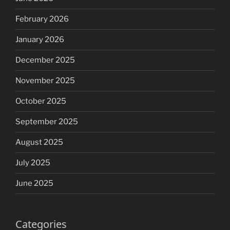
February 2026
January 2026
December 2025
November 2025
October 2025
September 2025
August 2025
July 2025
June 2025
Categories