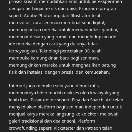
proses kreatif, memudahkan artis untuk bereksperimen
dengan berbagai teknik dan gaya. Program -program
seperti Adobe Photoshop dan Illustrator telah
merevolusi cara seniman membuat seni digital,
memungkinkan mereka untuk memanipulasi gambar,
membuat desain yang rumit, dan menghidupkan ide -
ide mereka dengan cara yang dulunya tidak
terbayangkan. Teknologi pencetakan 3D telah
membuka kemungkinan baru bagi seniman,
memungkinkan mereka untuk menghasilkan patung
fisik dan instalasi dengan presisi dan kemudahan.
Internet juga memiliki seni yang demokratis,
membuatnya lebih mudah diakses oleh khalayak yang
lebih luas. Pasar online seperti Etsy dan Saatchi Art telah
menyediakan platform bagi seniman independen untuk
menjual karya mereka langsung ke kolektor, melewati
galeri tradisional dan dealer seni. Platform
crowdfunding seperti Kickstarter dan Patreon telah